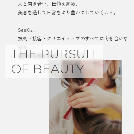
人と向き合い、価値を高め、
美容を通して日常をより豊かにしていくこと。
SeeKは、
技術・接客・クリエイティブのすべてに向き合いな
がら、
THE PURSUIT
美容の本質を追求しつづけます。
OF BEAUTY