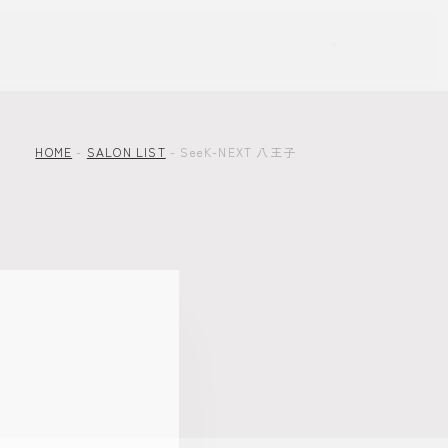
HOME
-
SALON LIST
-
SeeK-NEXT 八王子