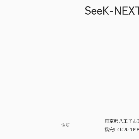
SeeK-NE
東京都八王子市東
住所
橋完LKビル１F 